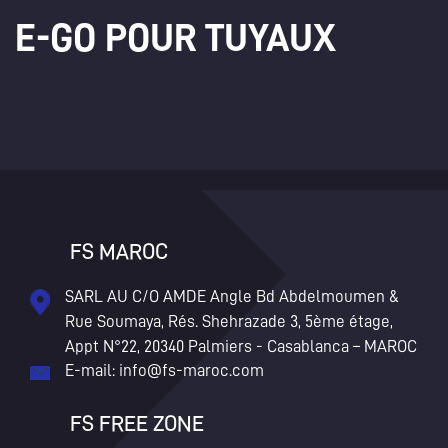
E-GO POUR TUYAUX
×
Create wishlist
×
Sign in
Wishlist name
×
Add to wishlist
You need to be logged in to save products in your wishlist.
add_circle_outline
Créer une nouvelle liste
Cancel
Sign in
Cancel
Create wishlist
FS MAROC
SARL AU C/O AMDE Angle Bd Abdelmoumen &
Rue Soumaya, Rés. Shehrazade 3, 5ème étage,
Appt N°22, 20340 Palmiers - Casablanca – MAROC
E-mail:
info@fs-maroc.com
FS FREE ZONE