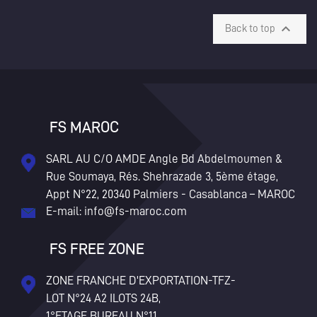
×
Create wishlist
×
×

((modalTitle))
Sign in
Back to top
Wishlist name
×
Add to wishlist
((confirmMessage))
You need to be logged in to save products in your wishlist.
add_circle_outline
Créer une nouvelle liste
((cancelText))
Cancel
((modalDeleteText))
Sign in
FS MAROC
Cancel
Create wishlist
SARL AU C/O AMDE Angle Bd Abdelmoumen &
Rue Soumaya, Rés. Shehrazade 3, 5ème étage,
Appt N°22, 20340 Palmiers - Casablanca – MAROC
E-mail:
info@fs-maroc.com
FS FREE ZONE
ZONE FRANCHE D'EXPORTATION-TFZ-
LOT N°24 A2 ILOTS 24B,
1°ETAGE BUREAU N°11 ,