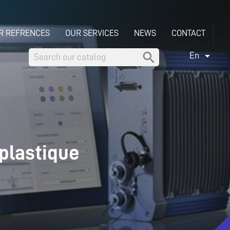
R REFRENCES
OUR SERVICES
NEWS
CONTACT


En
 plastique