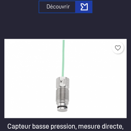
Découvrir
favorite_border
Capteur basse pression, mesure directe,