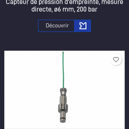
Capteur de pression d'empreinte, mesure
directe, ø6 mm, 200 bar
Découvrir
favorite_border