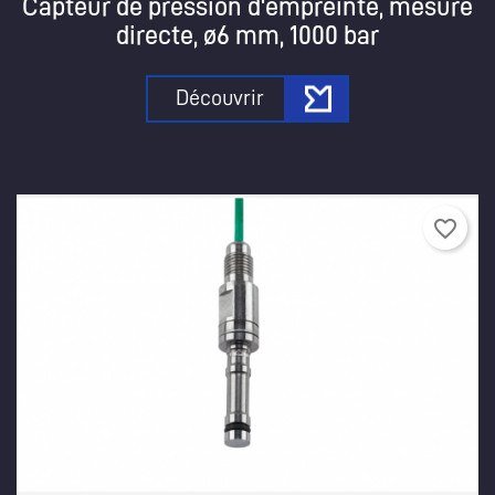
Capteur de pression d'empreinte, mesure
directe, ø6 mm, 1000 bar
Découvrir
favorite_border