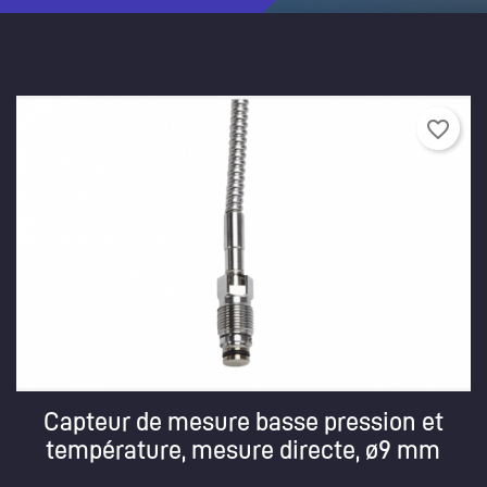
favorite_border
Capteur de mesure basse pression et
température, mesure directe, ø9 mm