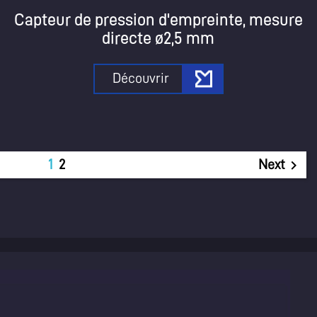
Capteur de pression d'empreinte, mesure
directe ø2,5 mm
Découvrir

1
2
Next