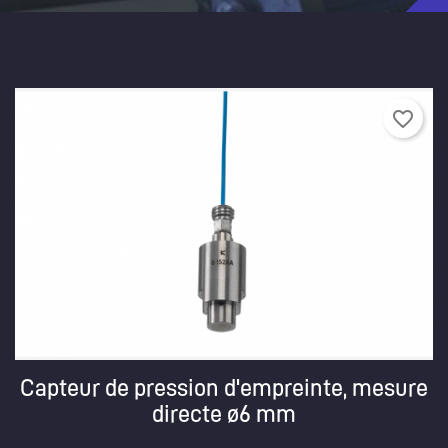
favorite_border
Capteur de pression d'empreinte, mesure
directe ø6 mm