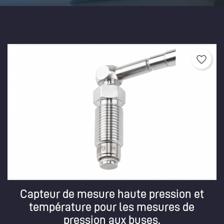
favorite_border
Capteur de mesure haute pression et
température pour les mesures de
pression aux buses.