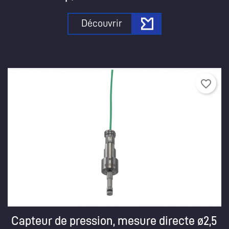
Découvrir
favorite_border
Capteur de pression, mesure directe ø2,5