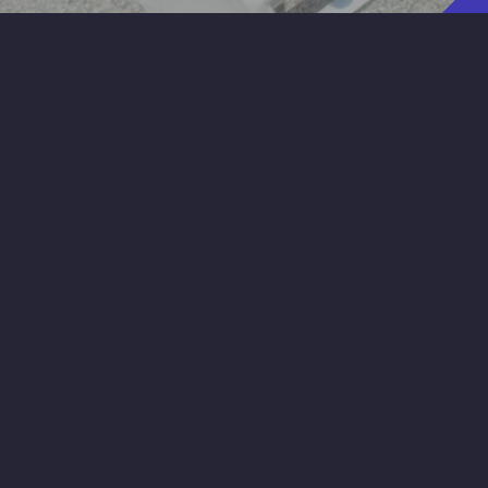
×
×
×
×