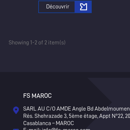
Ad
((c
You
Découvrir
add_circle_outline
Showing 1-2 of 2 item(s)
FS MAROC
SARL AU C/O AMDE Angle Bd Abdelmoumen 
Rés. Shehrazade 3, 5ème étage, Appt N°22, 2
Casablanca – MAROC
E-mail:
info@fs-maroc.com