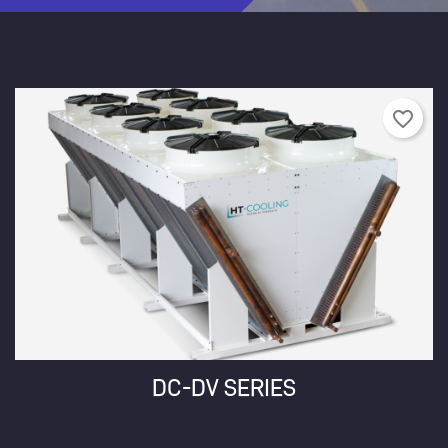
favorite_border
Cr
DC-DV SERIES
((
Si
Wi