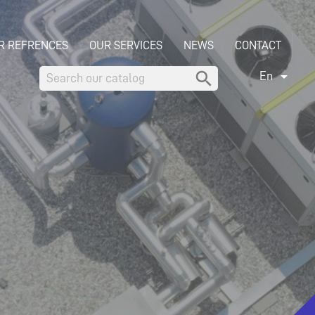
R REFRENCES
OUR SERVICES
NEWS
CONTACT


En