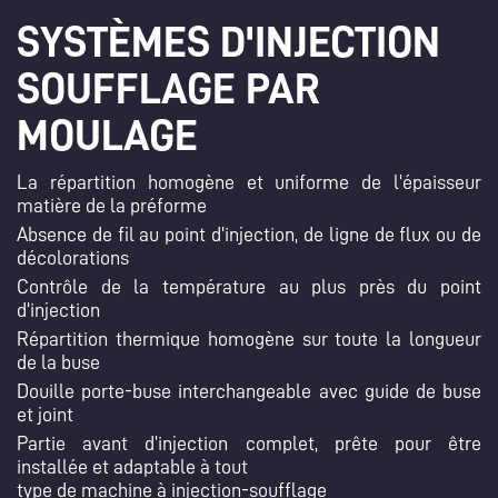
SYSTÈMES D'INJECTION
SOUFFLAGE PAR
MOULAGE
La répartition homogène et uniforme de l'épaisseur
matière de la préforme
Absence de fil au point d'injection, de ligne de flux ou de
décolorations
Contrôle de la température au plus près du point
×
d'injection
Créer une liste d'envies
×
Répartition thermique homogène sur toute la longueur
Connexion
de la buse
Nom de la liste d'envies
×
Douille porte-buse interchangeable avec guide de buse
Ajouter à ma liste d'envies
Vous devez être connecté pour ajouter des produits à votre liste
et joint
d'envies.
Partie avant d’injection complet, prête pour être
add_circle_outline
Créer une nouvelle liste
installée et adaptable à tout
type de machine à injection-soufflage
Annuler
Connexion