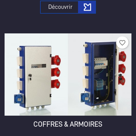
Découvrir
favorite_border
COFFRES & ARMOIRES