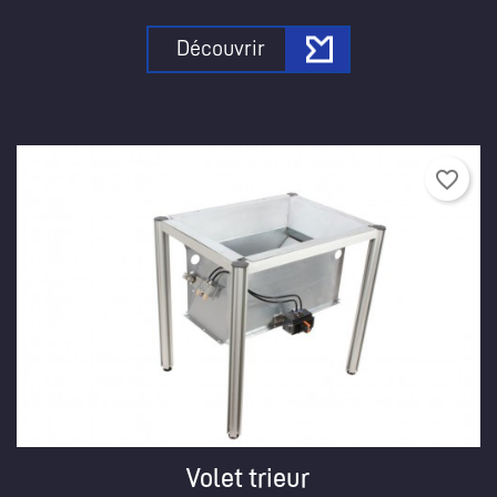
Découvrir
favorite_border
×
×
×
×
)
n
s
Volet trieur