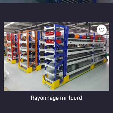
favorite_border
Rayonnage mi-lourd