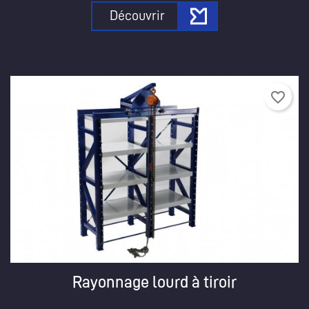
Découvrir
favorite_border
Rayonnage lourd à tiroir