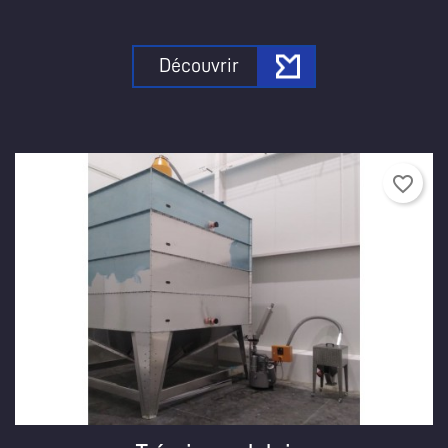
Découvrir
favorite_border