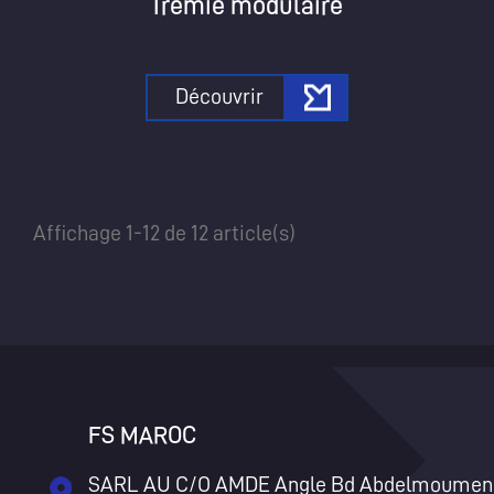
Trémie modulaire
Découvrir
Affichage 1-12 de 12 article(s)
FS MAROC
SARL AU C/O AMDE Angle Bd Abdelmoumen 