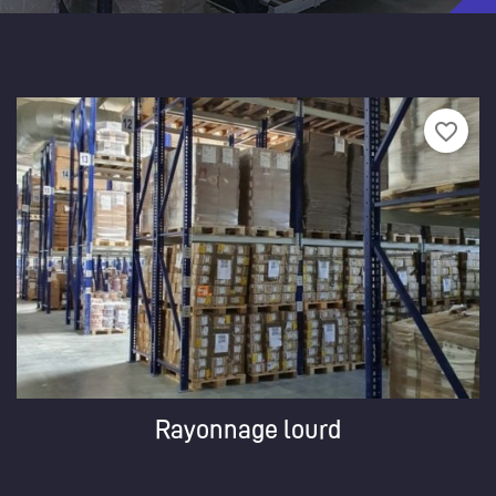
favorite_border
Rayonnage lourd