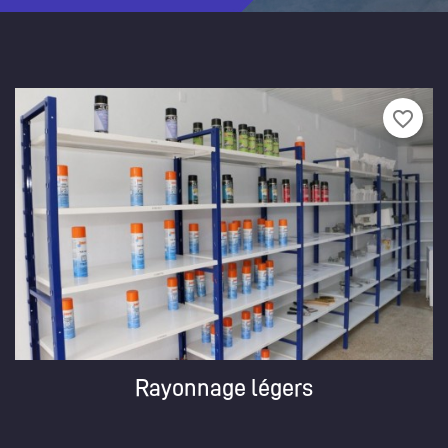
favorite_border
Rayonnage légers