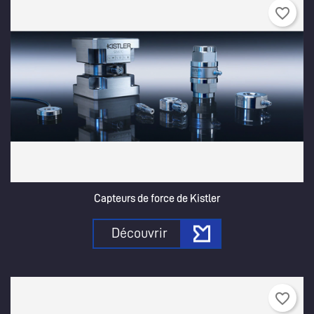
favorite_border
Capteurs de force de Kistler
Découvrir
favorite_border