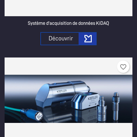
Annuler
Créer une liste d'envies
Système d'acquisition de données KiDAQ
Découvrir
favorite_border