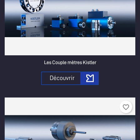
Les Couple mètres Kistler
Découvrir
favorite_border