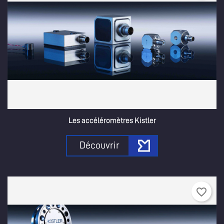
Les accéléromètres Kistler
Découvrir
favorite_border