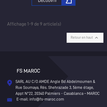
Découvrir
Affichage 1-9 de 9 article(s)

Retour en haut
FS MAROC
SARL AU C/O AMDE Angle Bd Abdelmoumen &
Rue Soumaya, Rés. Shehrazade 3, 5ème étage,
Appt N°22, 20340 Palmiers - Casablanca – MAROC
E-mail:
info@fs-maroc.com